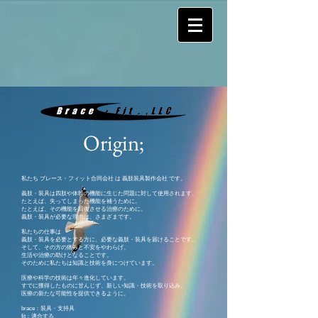
Origin;
私たち ブレース・フィット合同会社 は 義肢装具製作会社 です。
義肢・装具は四肢や体幹の機能に生じた問題に対して使用されます。
たとえば、失ってしまった機能を補うために。
たとえば、その機能を回復させる治療のために。
義肢・装具が必要な理由は、さまざまです。
私たちの仕事は
義肢・装具を必要とする方に、必要な義肢・装具を届けることです。
そして、その方の痛みと不安をやわらげ、
生活や治療の助けとなることです。
そのために私たちは知識と技術を身につけています。
医療や科学の技術は年々進化しています。
すでに獲得したものに甘んじず、新しい知識・技術を取り込み、
医療の新たな可能性を提供できるように。
brace：装具・支持具
fit：適合する