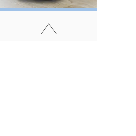
【お問い合わせ】​
ブレース・フィット合同会社
◇所在地 ： 愛知県尾張旭市井田町2丁目212番地
◇ＴＥＬ ：
0561-76-6568
​
（電話対応時間：平日9:00～17:00）
◇ＦＡＸ ：
0561-76-6569
※お問い合わせにつきましては、下記のお問い合わせメールフォーム
からお願いいたします。
※お問い合わせ内容を確認させていただいたのち、担当者より改めて
ご連絡させていただきます。
※お問い合わせのタイミングによっては、担当者からのご連絡が遅く
なる場合があります。
※お客様からお寄せいただいた情報は、お問い合わせへの回答のため
にのみ使用し、その他の目的で使用したり、無断で第三者へ提供する
ことはございません。
※YahooメールやHotmail、Gmailなどのフリーメールについては、
当社からのメールが誤認によりSpam判定され、ゴミ箱、迷惑フォル