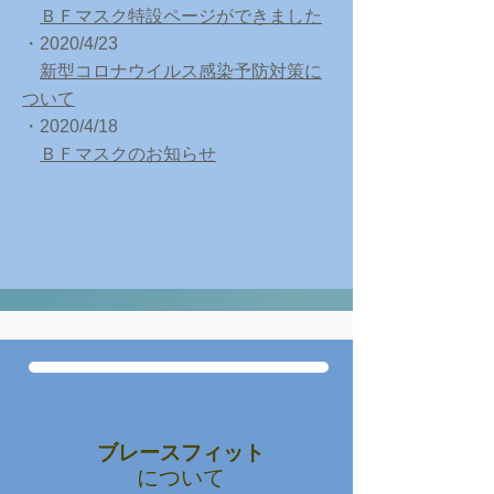
​
ＢＦマスク特設ページができました
・2020/4
/23
​
新型コロナウイルス感染予防対策に
ついて
・2020/4
/18
​
ＢＦマスクのお知らせ
ブレースフィット
​について