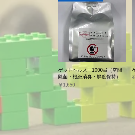
クイックビュー
ゲットヘルス 1000㎖（空間
除菌・根絶消臭・鮮度保持）
価格
￥1,650