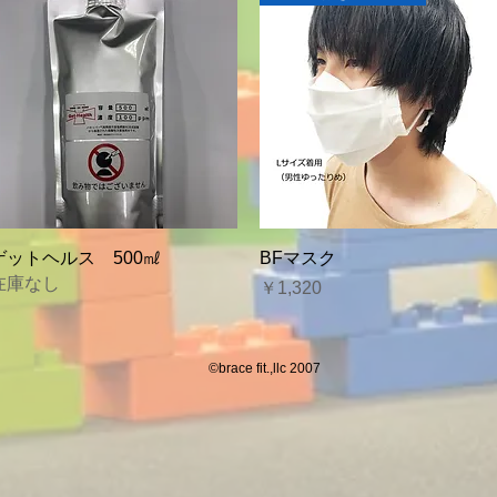
クイックビュー
クイックビュー
ゲットヘルス 500㎖
BFマスク
在庫なし
価格
￥1,320
©brace fit.,llc 2007