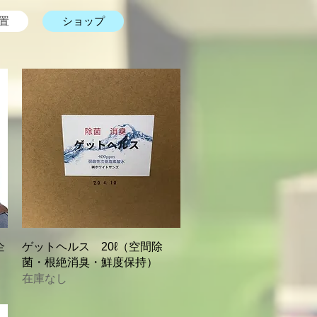
置
ショップ
クイックビュー
企
ゲットヘルス 20ℓ（空間除
菌・根絶消臭・鮮度保持）
在庫なし