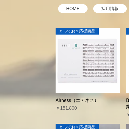
HOME
採用情報
とっておき応援商品
クイックビュー
Airness（エアネス）
価格
￥151,800
￥
とっておき応援商品