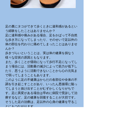
足の裏にタコができて歩くときに違和感があるとい
う経験をしたことはありませんか？
足に違和感や痛みがある場合、足をかばって不自然
な歩き方になってしまったり、そのせいで足以外の
体の部位を代わりに痛めてしまったことはありませ
んか？
歩きづらいということ
は、実は体の健康を損なう
様々な症状の原因ともなります。
また、歩くことが億劫になって
歩行不足になってし
まう場合には、活動量の減少によって筋力が低下し
たり、
思うように活動できないことから心の元気ま
で弱ってしまうこともあります。
このように足の不健康はからだの各部位や全体の不
調を引き起こすことがあり、いったん悪循環に陥っ
てしまうと抜け出すことがむずかしくなりがちで
す。
足に異変がある場合は早めに病院で受診して治
療するなど、足の健康を回復することが大切です。
そうした足の治療は、足以外の心身の健康を守るこ
とにもつながります。
​もともと
人の体は加齢とともに筋力が低下して骨格