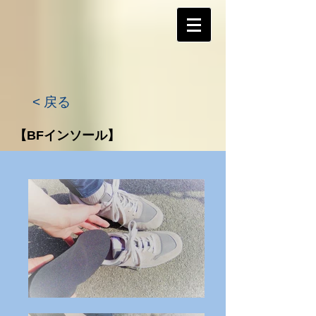
< 戻る
【BFインソール】