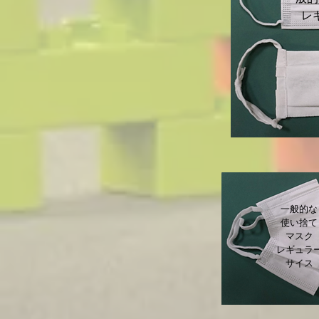
​
​一般的な
使い捨て
マスク
​レギュラ
サイス