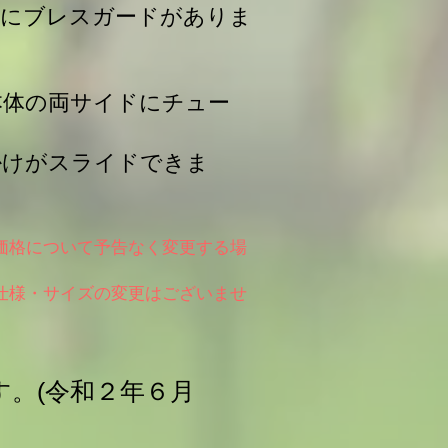
部にブレスガードがありま
本体の両サイドにチュー
掛けがスライドできま
価格について予告なく変更する場
。
仕様・サイズの変更はございませ
す。(令和２年６月