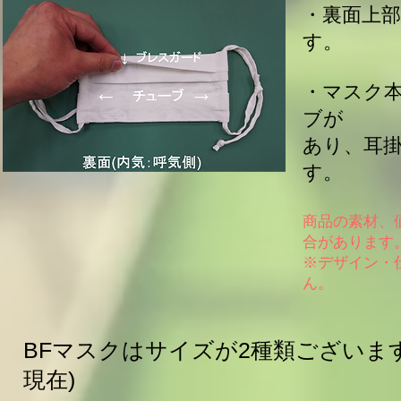
・裏面上
す。
・マスク
ブが
あり、耳
す。
商品の素材、
合があります
※デザイン・
ん。
BFマスクはサイズが2種類ございま
現在)