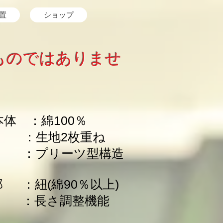
置
ショップ
ものではありませ
体 ：綿100％
地2枚重ね
リーツ型構造
 ：紐(綿90％以上)
さ調整機能