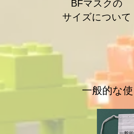
​BFマスクの
サイズについて
一般的な使
​一般