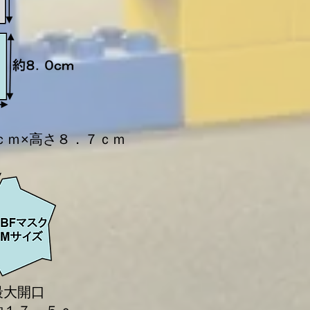
ｃｍ×高さ８．７ｃｍ
最大開口