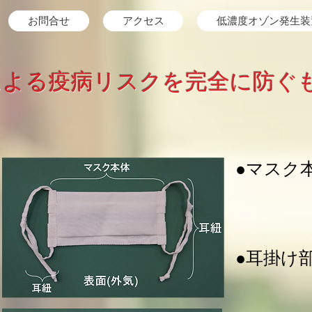
お問合せ
アクセス
低濃度オゾン発生装
による疫病リスクを完全に防ぐ
●マスク本
：生
：プ
●耳掛け部
：長