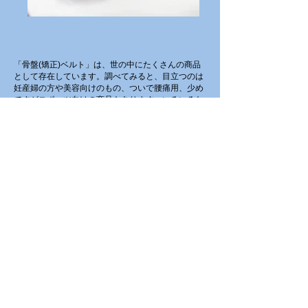
「骨盤(矯正)ベルト」は、世の中にたくさんの商品
として存在しています。​​調べてみると、目立つのは
妊産婦の方や美容向けのもの、ついで腰痛用、少め
ですがスポーツ向けの商品もあります。
いろいろな
人が様々な理由で骨盤ベルトを求めているようで
す。
なぜ「骨盤を支持・矯正
する」ことにこれほどの需
要があるのでしょうか。
実は、骨盤は歪みやすい骨格です。「前後の傾き」
「左右の傾き」「左右への広がり」「前後左右での
ねじれ」が主な歪みのパターンです。
骨盤は体の中心で上半身と下半身を繋ぎ全身を支え​
る重要な骨格であるがために、骨盤が歪んでしまう
と体の様々な不調の原因として悪影響しま
す。例え
ば、腰痛や肩こりなどの痛みや歪みが生じ、そこか
ら血行不良となり冷え症や婦人病につながる場合が
あります。また、姿勢が悪くなることで背骨を通る
自律神経の働きが乱れ、不眠症やうつ病
など精神障
害を引き起こすことさえあります。
逆に言うと、「骨盤が歪みのない
本来のバランスで
機能することが心身の健康にとって良い」というこ