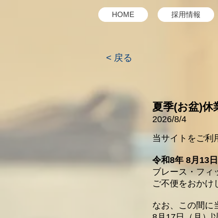
HOME
採用情報
< 戻る
夏季(お盆)
2026
/8/4
当サイトをご利
令和8
年 8月13
ブレース・フィ
ご不便をおかけ
なお、この間に
8月17日（月）